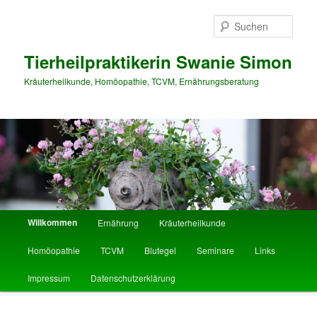
Such
Tierheilpraktikerin Swanie Simon
Kräuterheilkunde, Homöopathie, TCVM, Ernährungsberatung
Hauptmenü
Willkommen
Ernährung
Kräuterheilkunde
Zum Inhalt wechseln
Zum sekundären Inhalt wechseln
Homöopathie
TCVM
Blutegel
Seminare
Links
Impressum
Datenschutzerklärung