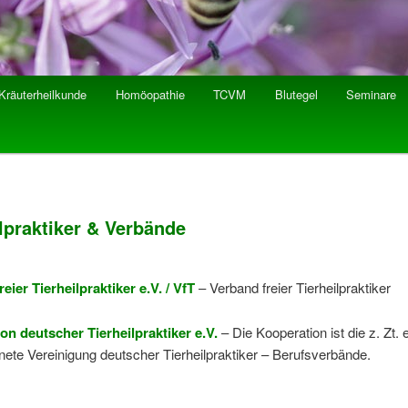
Kräuterheilkunde
Homöopathie
TCVM
Blutegel
Seminare
hseln
lpraktiker & Verbände
eier Tierheilpraktiker e.V. / VfT
– Verband freier Tierheilpraktiker
on deutscher Tierheilpraktiker e.V.
– Die Kooperation ist die z. Zt.
ete Vereinigung deutscher Tierheilpraktiker – Berufsverbände.