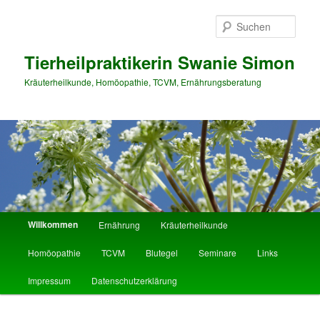
Such
Tierheilpraktikerin Swanie Simon
Kräuterheilkunde, Homöopathie, TCVM, Ernährungsberatung
Hauptmenü
Willkommen
Ernährung
Kräuterheilkunde
Zum Inhalt wechseln
Zum sekundären Inhalt wechseln
Homöopathie
TCVM
Blutegel
Seminare
Links
Impressum
Datenschutzerklärung