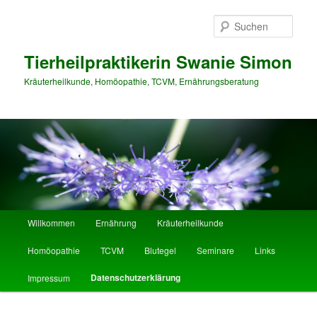
Such
Tierheilpraktikerin Swanie Simon
Kräuterheilkunde, Homöopathie, TCVM, Ernährungsberatung
Hauptmenü
Willkommen
Ernährung
Kräuterheilkunde
Zum Inhalt wechseln
Zum sekundären Inhalt wechseln
Homöopathie
TCVM
Blutegel
Seminare
Links
Datenschutzerklärung
Impressum