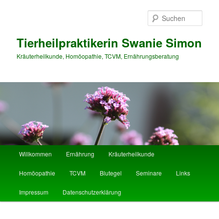
Such
Tierheilpraktikerin Swanie Simon
Kräuterheilkunde, Homöopathie, TCVM, Ernährungsberatung
Hauptmenü
Willkommen
Ernährung
Kräuterheilkunde
Zum Inhalt wechseln
Zum sekundären Inhalt wechseln
Homöopathie
TCVM
Blutegel
Seminare
Links
Impressum
Datenschutzerklärung